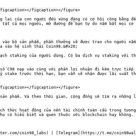
figcaption></figcaption></figure>

g lai của con người đều xứng đáng có cơ hội công bằng để
 tất cả mọi người, mở đường để bạn tự do nắm bắt mọi cơ 
 vào bộ sản phẩm, phần thưởng sẽ được trao cho người nắm
a vào hệ sinh thái Coin98.&#x20;

ạch staking của người dùng. Có ba dịch vụ staking với th
số C98 nạp vào cùng với phần lợi nhuận đi kèm trực tiếp 
ỷ stake trước thời hạn, bạn vẫn sẽ nhận được lãi suất th
figcaption></figcaption></figure>

sản phẩm. Và theo thời gian, cộng đồng sẽ tìm ra những l
ch thức hoạt động của nền tài chính toàn cầu trong tương
họ có hiểu biết và quen thuộc với blockchain hay không.

ter.com/coin98_labs) | [Telegram](https://t.me/coin98wal