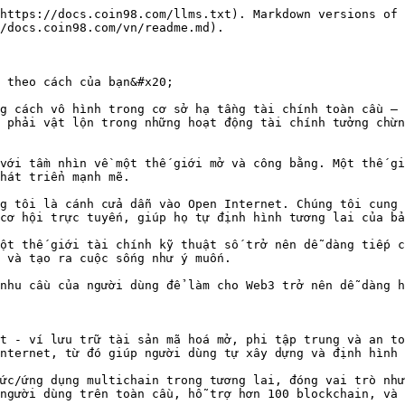
https://docs.coin98.com/llms.txt). Markdown versions of 
/docs.coin98.com/vn/readme.md).

 theo cách của bạn&#x20;

g cách vô hình trong cơ sở hạ tầng tài chính toàn cầu – 
 phải vật lộn trong những hoạt động tài chính tưởng chừn
với tầm nhìn về một thế giới mở và công bằng. Một thế gi
hát triển mạnh mẽ.

g tôi là cánh cửa dẫn vào Open Internet. Chúng tôi cung 
cơ hội trực tuyến, giúp họ tự định hình tương lai của bả
ột thế giới tài chính kỹ thuật số trở nên dễ dàng tiếp c
 và tạo ra cuộc sống như ý muốn.

nhu cầu của người dùng để làm cho Web3 trở nên dễ dàng h
t - ví lưu trữ tài sản mã hoá mở, phi tập trung và an to
nternet, từ đó giúp người dùng tự xây dựng và định hình 
ức/ứng dụng multichain trong tương lai, đóng vai trò như
người dùng trên toàn cầu, hỗ trợ hơn 100 blockchain, và 