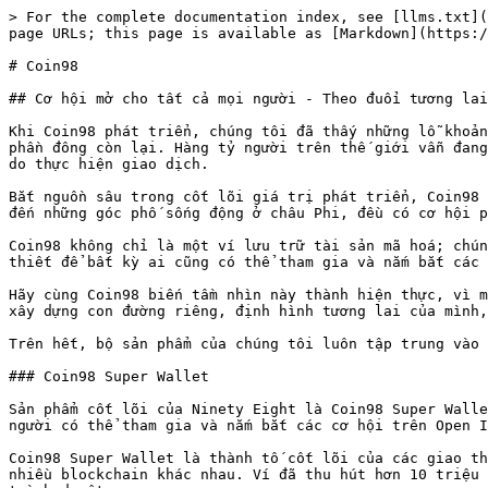
> For the complete documentation index, see [llms.txt](
page URLs; this page is available as [Markdown](https:/
# Coin98

## Cơ hội mở cho tất cả mọi người - Theo đuổi tương lai
Khi Coin98 phát triển, chúng tôi đã thấy những lỗ khoản
phần đông còn lại. Hàng tỷ người trên thế giới vẫn đang
do thực hiện giao dịch.

Bắt nguồn sâu trong cốt lõi giá trị phát triển, Coin98 
đến những góc phố sống động ở châu Phi, đều có cơ hội p
Coin98 không chỉ là một ví lưu trữ tài sản mã hoá; chún
thiết để bất kỳ ai cũng có thể tham gia và nắm bắt các 
Hãy cùng Coin98 biến tầm nhìn này thành hiện thực, vì m
xây dựng con đường riêng, định hình tương lai của mình,
Trên hết, bộ sản phẩm của chúng tôi luôn tập trung vào 
### Coin98 Super Wallet

Sản phẩm cốt lõi của Ninety Eight là Coin98 Super Walle
người có thể tham gia và nắm bắt các cơ hội trên Open I
Coin98 Super Wallet là thành tố cốt lõi của các giao th
nhiều blockchain khác nhau. Ví đã thu hút hơn 10 triệu 