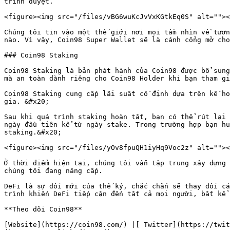
trình duyệt.

<figure><img src="/files/vBG6wuKcJvVxKGtkEq0S" alt=""><
Chúng tôi tin vào một thế giới nơi mọi tầm nhìn về tươn
nào. Vì vậy, Coin98 Super Wallet sẽ là cánh cổng mở cho
### Coin98 Staking

Coin98 Staking là bản phát hành của Coin98 được bổ sung
mà an toàn dành riêng cho Coin98 Holder khi bạn tham gi
Coin98 Staking cung cấp lãi suất cố định dựa trên kế ho
gia. &#x20;

Sau khi quá trình staking hoàn tất, bạn có thể rút lại 
ngày đầu tiên kể từ ngày stake. Trong trường hợp bạn hu
staking.&#x20;

<figure><img src="/files/yOv8fpuQH1iyHq9Voc2z" alt=""><
Ở thời điểm hiện tại, chúng tôi vẫn tập trung xây dựng 
chúng tôi đang nâng cấp.

DeFi là sự đổi mới của thế kỷ, chắc chắn sẽ thay đổi cá
trình khiến DeFi tiếp cận đến tất cả mọi người, bất kể 
**Theo dõi Coin98**

[Website](https://coin98.com/) |[ Twitter](https://twit