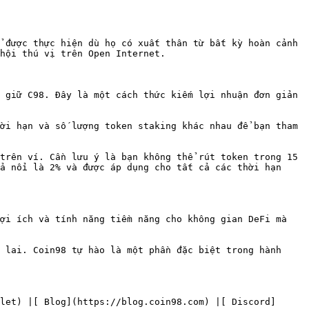
 được thực hiện dù họ có xuất thân từ bất kỳ hoàn cảnh 
hội thú vị trên Open Internet.

 giữ C98. Đây là một cách thức kiếm lợi nhuận đơn giản 
ời hạn và số lượng token staking khác nhau để bạn tham 
trên ví. Cần lưu ý là bạn không thể rút token trong 15 
ả nổi là 2% và được áp dụng cho tất cả các thời hạn 
ợi ích và tính năng tiềm năng cho không gian DeFi mà 
 lai. Coin98 tự hào là một phần đặc biệt trong hành 
let) |[ Blog](https://blog.coin98.com) |[ Discord]