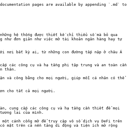
documentation pages are available by appending `.md` to 
những hệ thống được thiết kế chỉ thiểu số mà bỏ qua 
g như đơn giản như việc mở tài khoản ngân hàng hay tự 
ới nơi bất kỳ ai, từ những con đường tấp nập ở châu Á 
cấp các công cụ và hạ tầng phi tập trung và an toàn cần 
n thân.

ận và công bằng cho mọi người, giúp mỗi cá nhân có thể 
ơn cho tất cả mọi người.

àn, cung cấp các công cụ và hạ tầng cần thiết để mọi 
tương lai của mình.

 một cánh cổng mở để truy cập vô số dịch vụ DeFi trên 
có mặt trên cả nền tảng di động và tiện ích mở rộng 