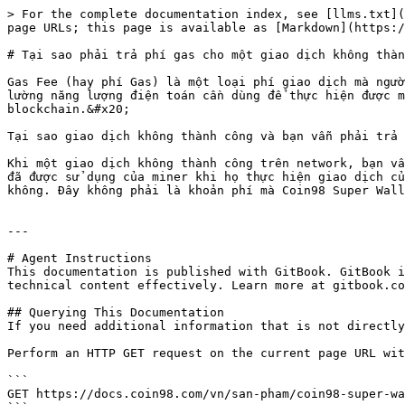
> For the complete documentation index, see [llms.txt](
page URLs; this page is available as [Markdown](https:/
# Tại sao phải trả phí gas cho một giao dịch không thàn
Gas Fee (hay phí Gas) là một loại phí giao dịch mà ngườ
lường năng lượng điện toán cần dùng để thực hiện được m
blockchain.&#x20;

Tại sao giao dịch không thành công và bạn vẫn phải trả 
Khi một giao dịch không thành công trên network, bạn vẫ
đã được sử dụng của miner khi họ thực hiện giao dịch củ
không. Đây không phải là khoản phí mà Coin98 Super Wall
---

# Agent Instructions

This documentation is published with GitBook. GitBook i
technical content effectively. Learn more at gitbook.co
## Querying This Documentation

If you need additional information that is not directly
Perform an HTTP GET request on the current page URL wit
```

GET https://docs.coin98.com/vn/san-pham/coin98-super-wa