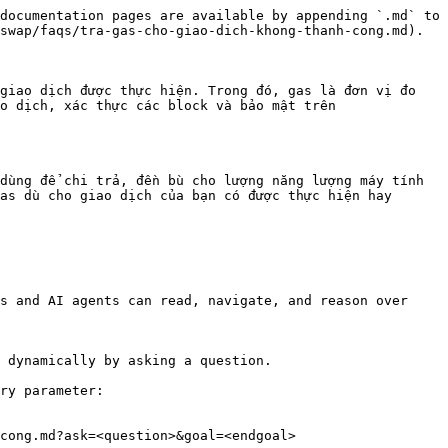
documentation pages are available by appending `.md` to 
swap/faqs/tra-gas-cho-giao-dich-khong-thanh-cong.md).

giao dịch được thực hiện. Trong đó, gas là đơn vị đo 
o dịch, xác thực các block và bảo mật trên 
dùng để chi trả, đền bù cho lượng năng lượng máy tính 
as dù cho giao dịch của bạn có được thực hiện hay 
s and AI agents can read, navigate, and reason over 
 dynamically by asking a question.

ry parameter:

cong.md?ask=<question>&goal=<endgoal>
