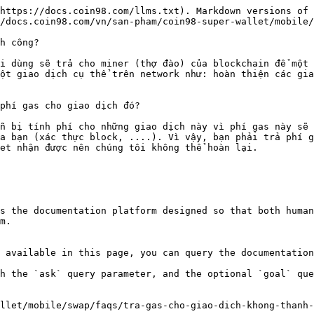
https://docs.coin98.com/llms.txt). Markdown versions of 
/docs.coin98.com/vn/san-pham/coin98-super-wallet/mobile/
h công?

i dùng sẽ trả cho miner (thợ đào) của blockchain để một 
ột giao dịch cụ thể trên network như: hoàn thiện các gia
phí gas cho giao dịch đó?

n bị tính phí cho những giao dịch này vì phí gas này sẽ 
a bạn (xác thực block, ....). Vì vậy, bạn phải trả phí g
et nhận được nên chúng tôi không thể hoàn lại.

s the documentation platform designed so that both human
m.

 available in this page, you can query the documentation
h the `ask` query parameter, and the optional `goal` que
llet/mobile/swap/faqs/tra-gas-cho-giao-dich-khong-thanh-