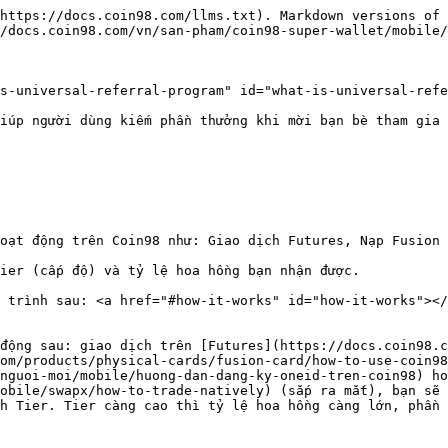
https://docs.coin98.com/llms.txt). Markdown versions of 
/docs.coin98.com/vn/san-pham/coin98-super-wallet/mobile/
s-universal-referral-program" id="what-is-universal-refe
iúp người dùng kiếm phần thưởng khi mời bạn bè tham gia 
oạt động trên Coin98 như: Giao dịch Futures, Nạp Fusion 
ier (cấp độ) và tỷ lệ hoa hồng bạn nhận được.

 trình sau: <a href="#how-it-works" id="how-it-works"></
động sau: giao dịch trên [Futures](https://docs.coin98.c
om/products/physical-cards/fusion-card/how-to-use-coin98
nguoi-moi/mobile/huong-dan-dang-ky-oneid-tren-coin98) ho
obile/swapx/how-to-trade-natively) (sắp ra mắt), bạn sẽ 
h Tier. Tier càng cao thì tỷ lệ hoa hồng càng lớn, phần 