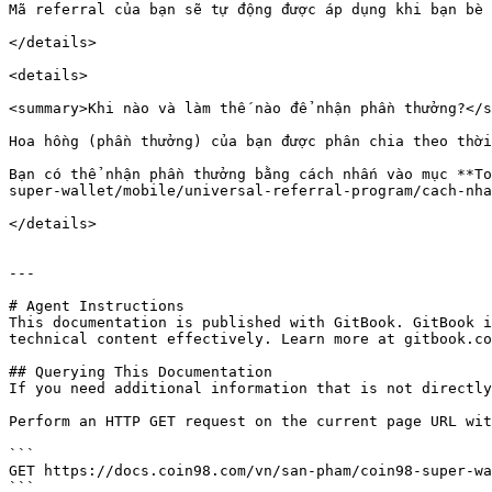
Mã referral của bạn sẽ tự động được áp dụng khi bạn bè 
</details>

<details>

<summary>Khi nào và làm thế nào để nhận phần thưởng?</s
Hoa hồng (phần thưởng) của bạn được phân chia theo thời
Bạn có thể nhận phần thưởng bằng cách nhấn vào mục **To
super-wallet/mobile/universal-referral-program/cach-nha
</details>

---

# Agent Instructions

This documentation is published with GitBook. GitBook i
technical content effectively. Learn more at gitbook.co
## Querying This Documentation

If you need additional information that is not directly
Perform an HTTP GET request on the current page URL wit
```

GET https://docs.coin98.com/vn/san-pham/coin98-super-wa
```
