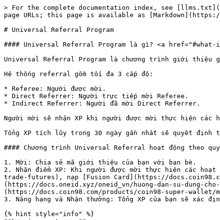
> For the complete documentation index, see [llms.txt](
page URLs; this page is available as [Markdown](https:/
# Universal Referral Program

#### Universal Referral Program là gì? <a href="#what-i
Universal Referral Program là chương trình giới thiệu g
Hệ thống referral gồm tối đa 3 cấp độ:

* Referee: Người được mời.

* Direct Referrer: Người trực tiếp mời Referee.

* Indirect Referrer: Người đã mời Direct Referrer.

Người mời sẽ nhận XP khi người được mời thực hiện các h
Tổng XP tích lũy trong 30 ngày gần nhất sẽ quyết định t
#### Chương trình Universal Referral hoạt động theo quy
1. Mời: Chia sẻ mã giới thiệu của bạn với bạn bè.

2. Nhận điểm XP: Khi người được mời thực hiện các hoạt 
trade-futures), nạp [Fusion Card](https://docs.coin98.c
(https://docs.oneid.xyz/oneid_vn/huong-dan-su-dung-cho-
(https://docs.coin98.com/products/coin98-super-wallet/m
3. Nâng hạng và Nhận thưởng: Tổng XP của bạn sẽ xác địn
{% hint style="info" %}
