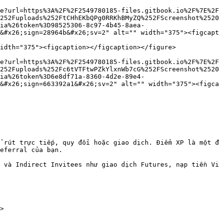
e?url=https%3A%2F%2F2549780185-files.gitbook.io%2F%7E%2F
252Fuploads%252FtCHhEKbQPg0RRKhBMyZQ%252FScreenshot%2520
ia%26token%3D98525306-8c97-4b45-8aea-
&#x26;sign=28964b&#x26;sv=2" alt="" width="375"><figcapt
idth="375"><figcaption></figcaption></figure>

e?url=https%3A%2F%2F2549780185-files.gitbook.io%2F%7E%2F
252Fuploads%252Fc6tVTFtwPZkYlxnWb7cG%252FScreenshot%2520
ia%26token%3D6e8df71a-8360-4d2e-89e4-
&#x26;sign=663392a1&#x26;sv=2" alt="" width="375"><figca
 rút trực tiếp, quy đổi hoặc giao dịch. Điểm XP là một đ
eferral của bạn.

 và Indirect Invitees như giao dịch Futures, nạp tiền Vi
>
