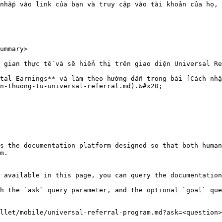
nhấp vào link của bạn và truy cập vào tài khoản của họ, 
ummary>

 gian thực tế và sẽ hiển thị trên giao diện Universal Re
tal Earnings** và làm theo hướng dẫn trong bài [Cách nh
n-thuong-tu-universal-referral.md).&#x20;

s the documentation platform designed so that both human
m.

 available in this page, you can query the documentation
h the `ask` query parameter, and the optional `goal` que
llet/mobile/universal-referral-program.md?ask=<question>