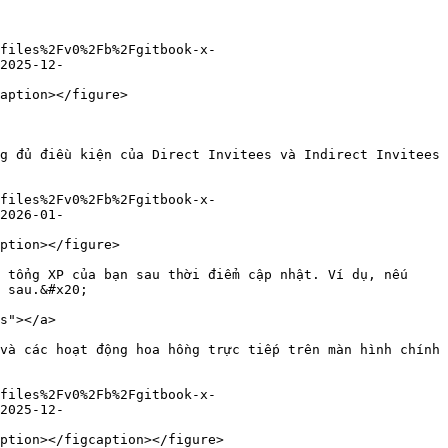
files%2Fv0%2Fb%2Fgitbook-x-
2025-12-
aption></figure>

g đủ điều kiện của Direct Invitees và Indirect Invitees 
files%2Fv0%2Fb%2Fgitbook-x-
2026-01-
ption></figure>

 tổng XP của bạn sau thời điểm cập nhật. Ví dụ, nếu 
 sau.&#x20;

s"></a>

và các hoạt động hoa hồng trực tiếp trên màn hình chính 
files%2Fv0%2Fb%2Fgitbook-x-
2025-12-
ption></figcaption></figure>
