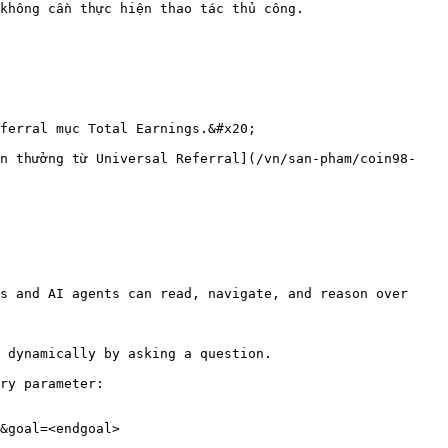
không cần thực hiện thao tác thủ công.

ferral mục Total Earnings.&#x20;

ận thưởng từ Universal Referral](/vn/san-pham/coin98-
s and AI agents can read, navigate, and reason over 
 dynamically by asking a question.

ry parameter:

&goal=<endgoal>
