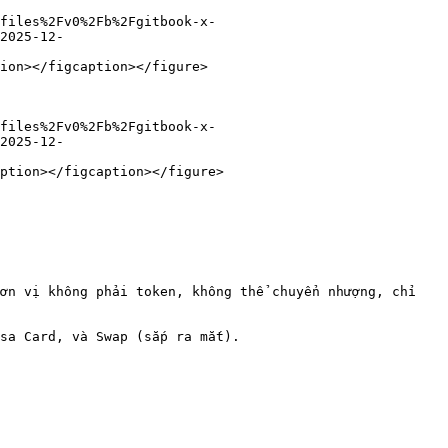
files%2Fv0%2Fb%2Fgitbook-x-
2025-12-
ion></figcaption></figure>

files%2Fv0%2Fb%2Fgitbook-x-
2025-12-
ption></figcaption></figure>

ơn vị không phải token, không thể chuyển nhượng, chỉ 
sa Card, và Swap (sắp ra mắt).
