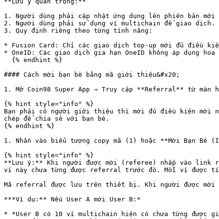
**Lưu ý quan trọng:**

1. Người dùng phải cập nhật ứng dụng lên phiên bản mới 
2. Người dùng phải sử dụng ví multichain để giao dịch. 
3. Quy định riêng theo từng tính năng:

* Fusion Card: Chỉ các giao dịch top-up mới đủ điều kiệ
* OneID: Các giao dịch gia hạn OneID không áp dụng hoa 
  {% endhint %}

#### Cách mời bạn bè bằng mã giới thiệu&#x20;

1. Mở Coin98 Super App ⇒ Truy cập **Referral** từ màn h
{% hint style="info" %}

Bạn phải có người giới thiệu thì mới đủ điều kiện mời n
chép để chia sẻ với bạn bè.

{% endhint %}

1. Nhấn vào biểu tượng copy mã (1) hoặc **Mời Bạn Bè (I
{% hint style="info" %}

**Lưu ý:** Khi người được mời (referee) nhấp vào link r
ví này chưa từng được referral trước đó. Mỗi ví được tí
Mã referral được lưu trên thiết bị. Khi người được mời 
***Ví dụ:** Nếu User A mời User B:*

* *User B có 10 ví multichain hiện có chưa từng được gi