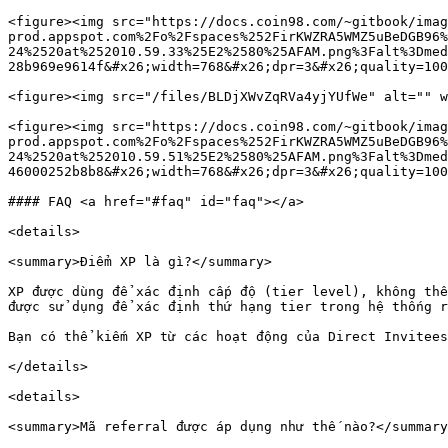
<figure><img src="https://docs.coin98.com/~gitbook/imag
prod.appspot.com%2Fo%2Fspaces%252FirKWZRA5WMZ5uBeDGB96%
24%2520at%252010.59.33%25E2%2580%25AFAM.png%3Falt%3Dmed
28b969e9614f&#x26;width=768&#x26;dpr=3&#x26;quality=100
<figure><img src="/files/BLDjXWvZqRVa4yjYUfWe" alt="" w
<figure><img src="https://docs.coin98.com/~gitbook/imag
prod.appspot.com%2Fo%2Fspaces%252FirKWZRA5WMZ5uBeDGB96%
24%2520at%252010.59.51%25E2%2580%25AFAM.png%3Falt%3Dmed
46000252b8b8&#x26;width=768&#x26;dpr=3&#x26;quality=100
#### FAQ <a href="#faq" id="faq"></a>

<details>

<summary>Điểm XP là gì?</summary>

XP được dùng để xác định cấp độ (tier level), không thể
được sử dụng để xác định thứ hạng tier trong hệ thống r
Bạn có thể kiếm XP từ các hoạt động của Direct Invitees
</details>

<details>

<summary>Mã referral được áp dụng như thế nào?</summary