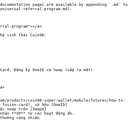
documentation pages are available by appending `.md` to 
universal-referral-program.md).

rral-program"></a>

hệ sinh thái Coin98.

Card, Đăng ký OneID và Swap (sắp ra mắt)

a>

om/products/coin98-super-wallet/mobile/futures/how-to-
-fusion-card), sở hữu [OneID]
ặc swap trên [SwapX]
nhận **XP** từ các hoạt động đó.

thưởng càng nhiều
