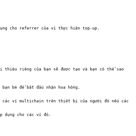
ụng cho referrer của ví thực hiện top-up.

i thiệu riêng của bạn sẽ được tạo và bạn có thể sao 
 bạn bè để bắt đầu nhận hoa hồng.

 các ví multichain trên thiết bị của người đó nếu các 
p dụng cho các ví đó.
