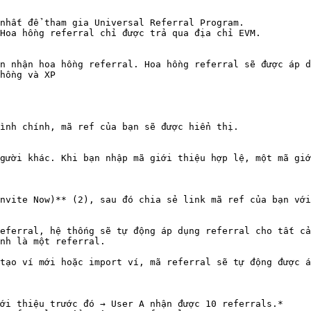
nhất để tham gia Universal Referral Program.

Hoa hồng referral chỉ được trả qua địa chỉ EVM.

n nhận hoa hồng referral. Hoa hồng referral sẽ được áp d
hồng và XP

ình chính, mã ref của bạn sẽ được hiển thị.

gười khác. Khi bạn nhập mã giới thiệu hợp lệ, một mã giớ
nvite Now)** (2), sau đó chia sẻ link mã ref của bạn với
eferral, hệ thống sẽ tự động áp dụng referral cho tất cả
nh là một referral.

tạo ví mới hoặc import ví, mã referral sẽ tự động được á
ới thiệu trước đó → User A nhận được 10 referrals.*
