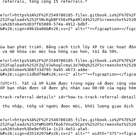
 referrals, tổng cộng 15 referrals.*

e?url=https%3A%2F%2F2549780185-files.gitbook.io%2F%7E%2F
252Fuploads%252F5NcKgkBFth6xPkp4Rl44%252FScreenshot%2520
ia%26token%3D3ff65089-574a-4912-bdbf-
&#x26;sign=49b1ba80&#x26;sv=2" alt=""><figcaption></figc
ủa bạn phát triển. Bằng cách tích lũy XP từ các hoạt độn
 và mở khóa các mức hoa hồng cao hơn, tối đa 50%.

e?url=https%3A%2F%2F2549780185-files.gitbook.io%2F%7E%2F
252Fuploads%252FZqlVJwhoglcmyL3o7HDq%252FScreenshot%2520
ia%26token%3D8f33d795-9a95-4673-a48e-
&#x26;sign=11dbdf9&#x26;sv=2" alt=""><figcaption></figca
(UTC+7). Tất cả XP kiếm được trong ngày sẽ được cộng vào
XP bạn nhận được sẽ được ghi nhận sau 00:00 của ngày hôm
track-referral-details" id="how-to-track-referral-detail
 thu nhập, tổng số người được mời, khối lượng giao dịch 
e?url=https%3A%2F%2F2549780185-files.gitbook.io%2F%7E%2F
252Fuploads%252FWM1OP5f6ob7VnuCbCpCV%252FScreenshot%2520
ia%26token%3De9efd51a-1c23-4e51-a5a5-
&#x26;sign=d3514207&#x26;sv=2" alt="" width="375"><figca