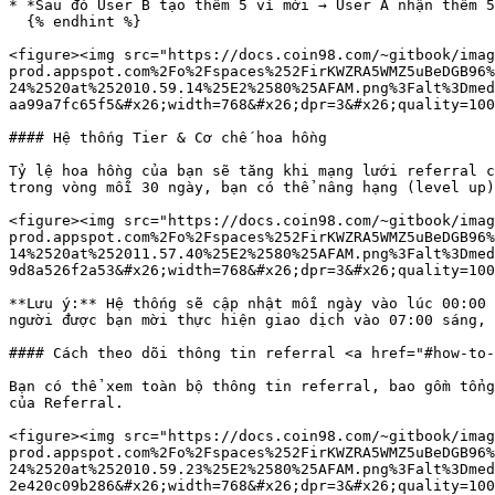
* *Sau đó User B tạo thêm 5 ví mới → User A nhận thêm 5
  {% endhint %}

<figure><img src="https://docs.coin98.com/~gitbook/imag
prod.appspot.com%2Fo%2Fspaces%252FirKWZRA5WMZ5uBeDGB96%
24%2520at%252010.59.14%25E2%2580%25AFAM.png%3Falt%3Dmed
aa99a7fc65f5&#x26;width=768&#x26;dpr=3&#x26;quality=100
#### Hệ thống Tier & Cơ chế hoa hồng

Tỷ lệ hoa hồng của bạn sẽ tăng khi mạng lưới referral c
trong vòng mỗi 30 ngày, bạn có thể nâng hạng (level up)
<figure><img src="https://docs.coin98.com/~gitbook/imag
prod.appspot.com%2Fo%2Fspaces%252FirKWZRA5WMZ5uBeDGB96%
14%2520at%252011.57.40%25E2%2580%25AFAM.png%3Falt%3Dmed
9d8a526f2a53&#x26;width=768&#x26;dpr=3&#x26;quality=100
**Lưu ý:** Hệ thống sẽ cập nhật mỗi ngày vào lúc 00:00 
người được bạn mời thực hiện giao dịch vào 07:00 sáng, 
#### Cách theo dõi thông tin referral <a href="#how-to-
Bạn có thể xem toàn bộ thông tin referral, bao gồm tổng
của Referral.

<figure><img src="https://docs.coin98.com/~gitbook/imag
prod.appspot.com%2Fo%2Fspaces%252FirKWZRA5WMZ5uBeDGB96%
24%2520at%252010.59.23%25E2%2580%25AFAM.png%3Falt%3Dmed
2e420c09b286&#x26;width=768&#x26;dpr=3&#x26;quality=100